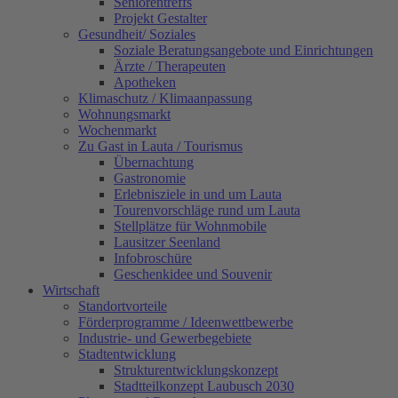
Seniorentreffs
Projekt Gestalter
Gesundheit/ Soziales
Soziale Beratungsangebote und Einrichtungen
Ärzte / Therapeuten
Apotheken
Klimaschutz / Klimaanpassung
Wohnungsmarkt
Wochenmarkt
Zu Gast in Lauta / Tourismus
Übernachtung
Gastronomie
Erlebnisziele in und um Lauta
Tourenvorschläge rund um Lauta
Stellplätze für Wohnmobile
Lausitzer Seenland
Infobroschüre
Geschenkidee und Souvenir
Wirtschaft
Standortvorteile
Förderprogramme / Ideenwettbewerbe
Industrie- und Gewerbegebiete
Stadtentwicklung
Strukturentwicklungskonzept
Stadtteilkonzept Laubusch 2030