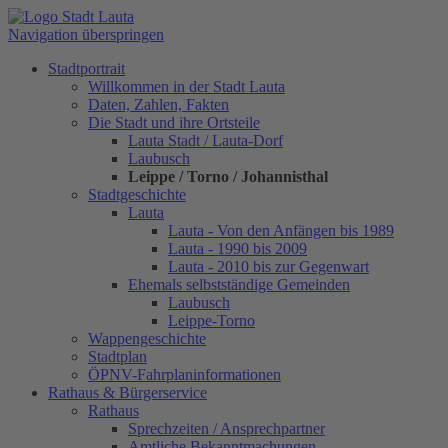
Navigation überspringen
Stadtportrait
Willkommen in der Stadt Lauta
Daten, Zahlen, Fakten
Die Stadt und ihre Ortsteile
Lauta Stadt / Lauta-Dorf
Laubusch
Leippe / Torno / Johannisthal
Stadtgeschichte
Lauta
Lauta - Von den Anfängen bis 1989
Lauta - 1990 bis 2009
Lauta - 2010 bis zur Gegenwart
Ehemals selbstständige Gemeinden
Laubusch
Leippe-Torno
Wappengeschichte
Stadtplan
ÖPNV-Fahrplaninformationen
Rathaus & Bürgerservice
Rathaus
Sprechzeiten / Ansprechpartner
Amtliche Bekanntmachungen