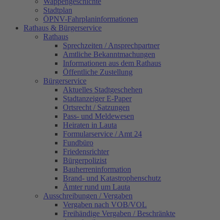
Wappengeschichte
Stadtplan
ÖPNV-Fahrplaninformationen
Rathaus & Bürgerservice
Rathaus
Sprechzeiten / Ansprechpartner
Amtliche Bekanntmachungen
Informationen aus dem Rathaus
Öffentliche Zustellung
Bürgerservice
Aktuelles Stadtgeschehen
Stadtanzeiger E-Paper
Ortsrecht / Satzungen
Pass- und Meldewesen
Heiraten in Lauta
Formularservice / Amt 24
Fundbüro
Friedensrichter
Bürgerpolizist
Bauherreninformation
Brand- und Katastrophenschutz
Ämter rund um Lauta
Ausschreibungen / Vergaben
Vergaben nach VOB/VOL
Freihändige Vergaben / Beschränkte