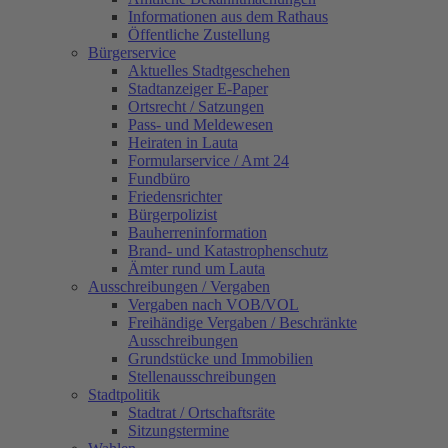
Informationen aus dem Rathaus
Öffentliche Zustellung
Bürgerservice
Aktuelles Stadtgeschehen
Stadtanzeiger E-Paper
Ortsrecht / Satzungen
Pass- und Meldewesen
Heiraten in Lauta
Formularservice / Amt 24
Fundbüro
Friedensrichter
Bürgerpolizist
Bauherreninformation
Brand- und Katastrophenschutz
Ämter rund um Lauta
Ausschreibungen / Vergaben
Vergaben nach VOB/VOL
Freihändige Vergaben / Beschränkte
Ausschreibungen
Grundstücke und Immobilien
Stellenausschreibungen
Stadtpolitik
Stadtrat / Ortschaftsräte
Sitzungstermine