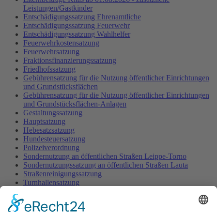
Leistungen/Gastkinder
Entschädigungssatzung Ehrenamtliche
Entschädigungssatzung Feuerwehr
Entschädigungssatzung Wahlhelfer
Feuerwehrkostensatzung
Feuerwehrsatzung
Fraktionsfinanzierungssatzung
Friedhofssatzung
Gebührensatzung für die Nutzung öffentlicher Einrichtungen
und Grundstücksflächen
Gebührensatzung für die Nutzung öffentlicher Einrichtungen
und Grundstücksflächen-Anlagen
Gestaltungssatzung
Hauptsatzung
Hebesatzsatzung
Hundesteuersatzung
Polizeiverordnung
Sondernutzung an öffentlichen Straßen Leippe-Torno
Sondernutzungssatzung an öffentlichen Straßen Lauta
Straßenreinigungssatzung
Turnhallensatzung
Vergnügungssteuersatzung
Vergnügungssteuersatzung - 1. Änderung
Vergnügungssteuersatzung - Euro-Anpassung