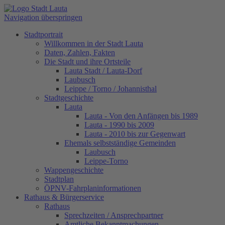
Navigation überspringen
Stadtportrait
Willkommen in der Stadt Lauta
Daten, Zahlen, Fakten
Die Stadt und ihre Ortsteile
Lauta Stadt / Lauta-Dorf
Laubusch
Leippe / Torno / Johannisthal
Stadtgeschichte
Lauta
Lauta - Von den Anfängen bis 1989
Lauta - 1990 bis 2009
Lauta - 2010 bis zur Gegenwart
Ehemals selbstständige Gemeinden
Laubusch
Leippe-Torno
Wappengeschichte
Stadtplan
ÖPNV-Fahrplaninformationen
Rathaus & Bürgerservice
Rathaus
Sprechzeiten / Ansprechpartner
Amtliche Bekanntmachungen