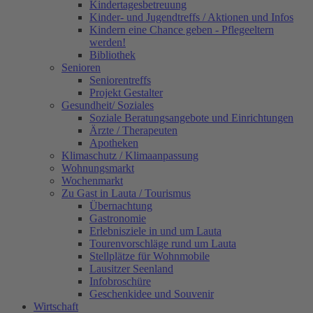
Kindertagesbetreuung
Kinder- und Jugendtreffs / Aktionen und Infos
Kindern eine Chance geben - Pflegeeltern
werden!
Bibliothek
Senioren
Seniorentreffs
Projekt Gestalter
Gesundheit/ Soziales
Soziale Beratungsangebote und Einrichtungen
Ärzte / Therapeuten
Apotheken
Klimaschutz / Klimaanpassung
Wohnungsmarkt
Wochenmarkt
Zu Gast in Lauta / Tourismus
Übernachtung
Gastronomie
Erlebnisziele in und um Lauta
Tourenvorschläge rund um Lauta
Stellplätze für Wohnmobile
Lausitzer Seenland
Infobroschüre
Geschenkidee und Souvenir
Wirtschaft