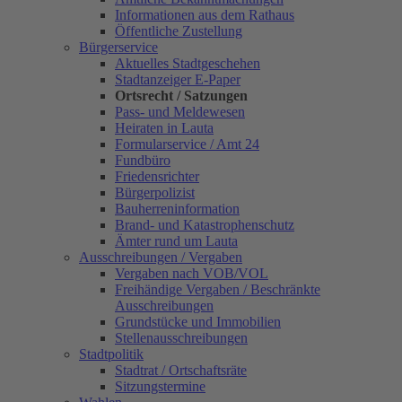
Informationen aus dem Rathaus
Öffentliche Zustellung
Bürgerservice
Aktuelles Stadtgeschehen
Stadtanzeiger E-Paper
Ortsrecht / Satzungen
Pass- und Meldewesen
Heiraten in Lauta
Formularservice / Amt 24
Fundbüro
Friedensrichter
Bürgerpolizist
Bauherreninformation
Brand- und Katastrophenschutz
Ämter rund um Lauta
Ausschreibungen / Vergaben
Vergaben nach VOB/VOL
Freihändige Vergaben / Beschränkte
Ausschreibungen
Grundstücke und Immobilien
Stellenausschreibungen
Stadtpolitik
Stadtrat / Ortschaftsräte
Sitzungstermine