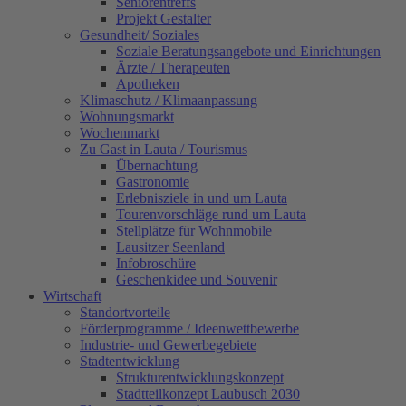
Seniorentreffs
Projekt Gestalter
Gesundheit/ Soziales
Soziale Beratungsangebote und Einrichtungen
Ärzte / Therapeuten
Apotheken
Klimaschutz / Klimaanpassung
Wohnungsmarkt
Wochenmarkt
Zu Gast in Lauta / Tourismus
Übernachtung
Gastronomie
Erlebnisziele in und um Lauta
Tourenvorschläge rund um Lauta
Stellplätze für Wohnmobile
Lausitzer Seenland
Infobroschüre
Geschenkidee und Souvenir
Wirtschaft
Standortvorteile
Förderprogramme / Ideenwettbewerbe
Industrie- und Gewerbegebiete
Stadtentwicklung
Strukturentwicklungskonzept
Stadtteilkonzept Laubusch 2030