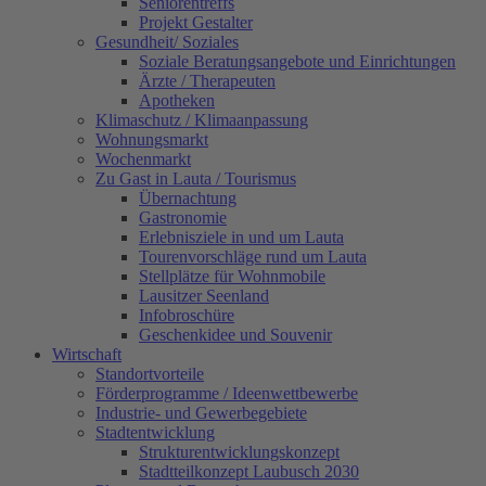
Seniorentreffs
Projekt Gestalter
Gesundheit/ Soziales
Soziale Beratungsangebote und Einrichtungen
Ärzte / Therapeuten
Apotheken
Klimaschutz / Klimaanpassung
Wohnungsmarkt
Wochenmarkt
Zu Gast in Lauta / Tourismus
Übernachtung
Gastronomie
Erlebnisziele in und um Lauta
Tourenvorschläge rund um Lauta
Stellplätze für Wohnmobile
Lausitzer Seenland
Infobroschüre
Geschenkidee und Souvenir
Wirtschaft
Standortvorteile
Förderprogramme / Ideenwettbewerbe
Industrie- und Gewerbegebiete
Stadtentwicklung
Strukturentwicklungskonzept
Stadtteilkonzept Laubusch 2030