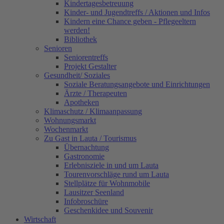
Kindertagesbetreuung
Kinder- und Jugendtreffs / Aktionen und Infos
Kindern eine Chance geben - Pflegeeltern
werden!
Bibliothek
Senioren
Seniorentreffs
Projekt Gestalter
Gesundheit/ Soziales
Soziale Beratungsangebote und Einrichtungen
Ärzte / Therapeuten
Apotheken
Klimaschutz / Klimaanpassung
Wohnungsmarkt
Wochenmarkt
Zu Gast in Lauta / Tourismus
Übernachtung
Gastronomie
Erlebnisziele in und um Lauta
Tourenvorschläge rund um Lauta
Stellplätze für Wohnmobile
Lausitzer Seenland
Infobroschüre
Geschenkidee und Souvenir
Wirtschaft