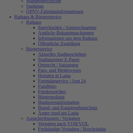
Wappengeschichte
Stadtplan
ÖPNV-Fahrplaninformationen
Rathaus & Bürgerservice
Rathaus
Sprechzeiten / Ansprechpartner
Amtliche Bekanntmachungen
Informationen aus dem Rathaus
Öffentliche Zustellung
Bürgerservice
Aktuelles Stadtgeschehen
Stadtanzeiger E-Paper
Ortsrecht / Satzungen
Pass- und Meldewesen
Heiraten in Lauta
Formularservice / Amt 24
Fundbüro
Friedensrichter
Bürgerpolizist
Bauherreninformation
Brand- und Katastrophenschutz
Ämter rund um Lauta
Ausschreibungen / Vergaben
Vergaben nach VOB/VOL
Freihändige Vergaben / Beschränkte