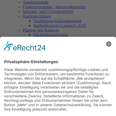
Standortvorteile
Förderprogramme / Ideenwettbewerbe
Industrie- und Gewerbegebiete
Stadtentwicklung
Strukturentwicklungskonzept
Stadtteilkonzept Laubusch 2030
Planung und Baurecht
Flächennutzungsplan
Bebauungspläne
Gewerbeportal
Wirtschaftsregion Lausitz
Lausitzrunde
Sprechzeiten Stadtverwaltung
Mo
09.00 - 12.00 Uhr
Di
13.00 - 16.00 Uhr
Mi
geschlossen
Do
09.00 - 12.00 und 13.00 - 18.00 Uhr
Fr
09.00 - 12.00 Uhr
Navigation überspringen
Kontakt / Impressum