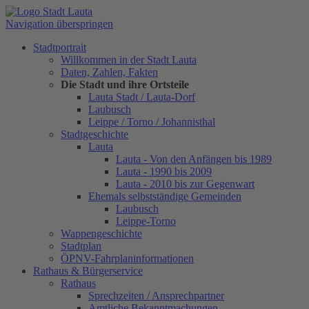
Navigation überspringen
Stadtportrait
Willkommen in der Stadt Lauta
Daten, Zahlen, Fakten
Die Stadt und ihre Ortsteile
Lauta Stadt / Lauta-Dorf
Laubusch
Leippe / Torno / Johannisthal
Stadtgeschichte
Lauta
Lauta - Von den Anfängen bis 1989
Lauta - 1990 bis 2009
Lauta - 2010 bis zur Gegenwart
Ehemals selbstständige Gemeinden
Laubusch
Leippe-Torno
Wappengeschichte
Stadtplan
ÖPNV-Fahrplaninformationen
Rathaus & Bürgerservice
Rathaus
Sprechzeiten / Ansprechpartner
Amtliche Bekanntmachungen