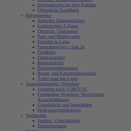
Informationen aus dem Rathaus
Öffentliche Zustellung
Bürgerservice
Aktuelles Stadtgeschehen
Stadtanzeiger E-Paper
Ortsrecht / Satzungen
Pass- und Meldewesen
Heiraten in Lauta
Formularservice / Amt 24
Fundbüro
Friedensrichter
Bürgerpolizist
Bauherreninformation
Brand- und Katastrophenschutz
Ämter rund um Lauta
Ausschreibungen / Vergaben
Vergaben nach VOB/VOL
Freihändige Vergaben / Beschränkte
Ausschreibungen
Grundstücke und Immobilien
Stellenausschreibungen
Stadtpolitik
Stadtrat / Ortschaftsräte
Sitzungstermine