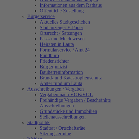
Informationen aus dem Rathaus
Öffentliche Zustellung
Bürgerservice
Aktuelles Stadtgeschehen
Stadtanzeiger E-Paper
Ortsrecht / Satzungen
Pass- und Meldewesen
Heiraten in Lauta
Formularservice / Amt 24
Fundbüro
Friedensrichter
Bürgerpolizist
Bauherreninformation
Brand- und Katastrophenschutz
Ämter rund um Lauta
Ausschreibungen / Vergaben
Vergaben nach VOB/VOL
Freihändige Vergaben / Beschränkte
Ausschreibungen
Grundstücke und Immobilien
Stellenausschreibungen
Stadtpolitik
Stadtrat / Ortschaftsräte
Sitzungstermine