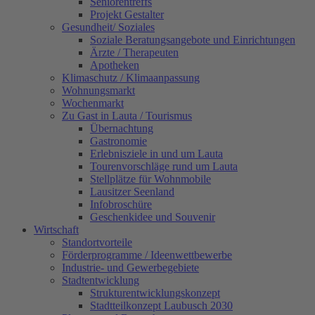
Seniorentreffs
Projekt Gestalter
Gesundheit/ Soziales
Soziale Beratungsangebote und Einrichtungen
Ärzte / Therapeuten
Apotheken
Klimaschutz / Klimaanpassung
Wohnungsmarkt
Wochenmarkt
Zu Gast in Lauta / Tourismus
Übernachtung
Gastronomie
Erlebnisziele in und um Lauta
Tourenvorschläge rund um Lauta
Stellplätze für Wohnmobile
Lausitzer Seenland
Infobroschüre
Geschenkidee und Souvenir
Wirtschaft
Standortvorteile
Förderprogramme / Ideenwettbewerbe
Industrie- und Gewerbegebiete
Stadtentwicklung
Strukturentwicklungskonzept
Stadtteilkonzept Laubusch 2030