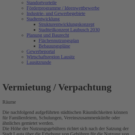
Standortvorteile
Förderprogramme / Ideenwettbewerbe
Industrie- und Gewerbegebiete
Stadtentwicklung
Strukturentwicklungskonzept
Stadtteilkonzept Laubusch 2030
Planung und Baurecht
Flächennutzungsplan
Bebauungspläne
Gewerbeportal
Wirtschaftsregion Lausitz
Lausitzrunde
Vermietung / Verpachtung
Räume
Die nachfolgend aufgeführten städtischen Räumlichkeiten können
für Familienfeiern, Schulungen, Vereinszusammenkünfte oder
ähnliches gemietet werden.
Die Höhe der Nutzungsgebühren richtet sich nach der Satzung der
Stadt Lauta über die Erhebung von Gebühren für die Nutzung von