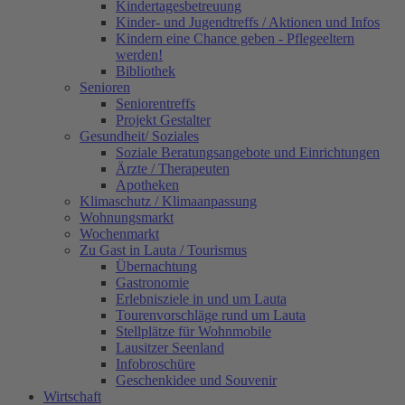
Kindertagesbetreuung
Kinder- und Jugendtreffs / Aktionen und Infos
Kindern eine Chance geben - Pflegeeltern
werden!
Bibliothek
Senioren
Seniorentreffs
Projekt Gestalter
Gesundheit/ Soziales
Soziale Beratungsangebote und Einrichtungen
Ärzte / Therapeuten
Apotheken
Klimaschutz / Klimaanpassung
Wohnungsmarkt
Wochenmarkt
Zu Gast in Lauta / Tourismus
Übernachtung
Gastronomie
Erlebnisziele in und um Lauta
Tourenvorschläge rund um Lauta
Stellplätze für Wohnmobile
Lausitzer Seenland
Infobroschüre
Geschenkidee und Souvenir
Wirtschaft