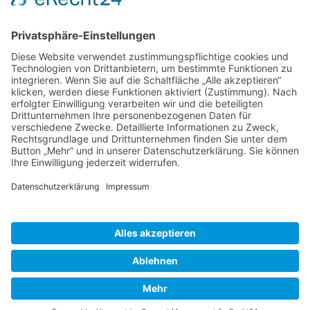
Tel. 035722 361-33
katrin-fiebig@lauta.de
Sprechzeiten Stadtverwaltung
Mo
09.00 - 12.00 Uhr
Di
13.00 - 16.00 Uhr
Mi
geschlossen
Do
09.00 - 12.00 und 13.00 - 18.00 Uhr
Fr
09.00 - 12.00 Uhr
Navigation überspringen
Kontakt / Impressum
Datenschutz
Barrierefreiheitserklärung
Übersicht Inhalte