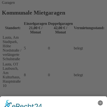
Garagen
Kommunale Mietgaragen
Einzelgaragen
Doppelgaragen
Standort:
21,00 € /
42,00 € /
Vermietungsstand:
Monat
Monat
Lauta, Am
Stadtpark,
Höhe
5
0
belegt
Nordstraße /
verlängerte
Schulstraße
Lauta, OT
Laubusch,
Am
8
0
belegt
Kulturhaus,
Hauptstraße
10
Ansprechpartnerin
Katrin Fiebig