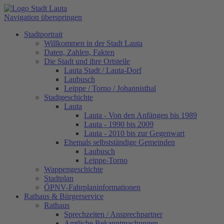
Navigation überspringen
Stadtportrait
Willkommen in der Stadt Lauta
Daten, Zahlen, Fakten
Die Stadt und ihre Ortsteile
Lauta Stadt / Lauta-Dorf
Laubusch
Leippe / Torno / Johannisthal
Stadtgeschichte
Lauta
Lauta - Von den Anfängen bis 1989
Lauta - 1990 bis 2009
Lauta - 2010 bis zur Gegenwart
Ehemals selbstständige Gemeinden
Laubusch
Leippe-Torno
Wappengeschichte
Stadtplan
ÖPNV-Fahrplaninformationen
Rathaus & Bürgerservice
Rathaus
Sprechzeiten / Ansprechpartner
Amtliche Bekanntmachungen