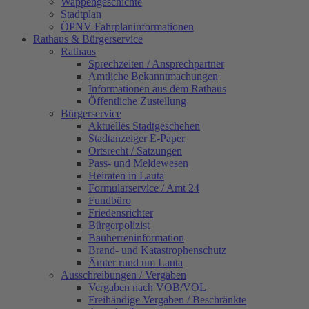
Wappengeschichte
Stadtplan
ÖPNV-Fahrplaninformationen
Rathaus & Bürgerservice
Rathaus
Sprechzeiten / Ansprechpartner
Amtliche Bekanntmachungen
Informationen aus dem Rathaus
Öffentliche Zustellung
Bürgerservice
Aktuelles Stadtgeschehen
Stadtanzeiger E-Paper
Ortsrecht / Satzungen
Pass- und Meldewesen
Heiraten in Lauta
Formularservice / Amt 24
Fundbüro
Friedensrichter
Bürgerpolizist
Bauherreninformation
Brand- und Katastrophenschutz
Ämter rund um Lauta
Ausschreibungen / Vergaben
Vergaben nach VOB/VOL
Freihändige Vergaben / Beschränkte